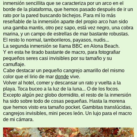
inmersión sencillita que se caracteriza por un arco en el
borde de la plataforma, que hemos pasado después de ir un
rato por la pared buscando bichejos. Para mí lo más
reseñable de la inmersión aparte del propio arco han sido
una gamba mantis, otro pez sapo, está vez negro, una cobra
marina, y un campo de estrellas de mar bastante robustas.
El resto lo normal, tamborileros, payasos, nudis...
La segunda inmersión se llama BBC en Alona Beach.
Y en esta he tirado bastante de macro, para fotografiar
pequeños seres casi invisibles por su tamaño y su
camuflaje.
Cabe destacar un pequeño cangrejo amarillo del mismo
color que el lirio de mar
donde
vive.
Volver al hotel, comer y descansar un rato y vuelta a la
playa. Toca buceo a la luz de la luna... O de los focos.
Excepto algún pez globo dormidito, el resto de la inmersión
ha sido sobre todo de cosas pequeñas. Hasta la morena
que hemos visto era tamaño pocket. Gambitas translúcidas,
cangrejos invisibles, mini peces león. Un lujo para el macro
de mi cámara.