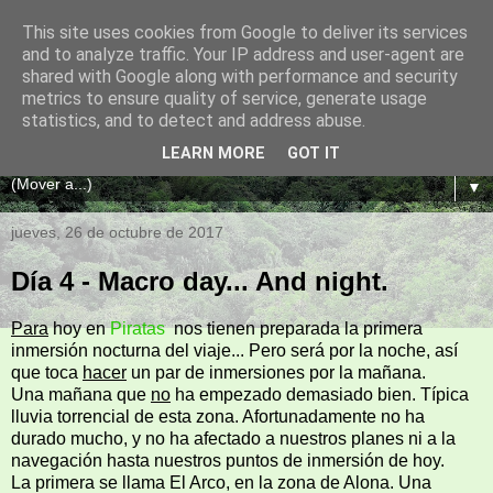
This site uses cookies from Google to deliver its services
Dextro en Bohol
and to analyze traffic. Your IP address and user-agent are
shared with Google along with performance and security
metrics to ensure quality of service, generate usage
Viaje de buceo y turismo por Bohol y Panglao, un par de
statistics, and to detect and address abuse.
islas en el archipiélago de Filipinas
LEARN MORE
GOT IT
▼
jueves, 26 de octubre de 2017
Día 4 - Macro day... And night.
Para
hoy en
Piratas
nos tienen preparada la primera
inmersión nocturna del viaje... Pero será por la noche, así
que toca
hacer
un par de inmersiones por la mañana.
Una mañana que
no
ha empezado demasiado bien. Típica
lluvia torrencial de esta zona. Afortunadamente no ha
durado mucho, y no ha afectado a nuestros planes ni a la
navegación hasta nuestros puntos de inmersión de hoy.
La primera se llama El Arco, en la zona de Alona. Una